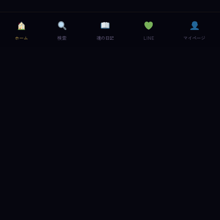
ホーム
検索
魂の日記
LINE
マイページ
夢魂
前世・来世に特化したスピリチュアル夢占い。魂の記憶を読み解きます。
コンテンツ
夢を検索
前世診断
魂のキーワード
ブループリント
サポート
利用規約
プライバシーポリシー
お問い合わせ