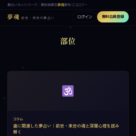
夢占いネットワーク：
夢辞典
夢恋
夢魂
夢芽
ココロジー
夢魂
無料会員登録
ログイン
前世・来世の夢占い
部位
コラム
歯に関連した夢占い｜前世・来世の魂と深層心理を読み
解く